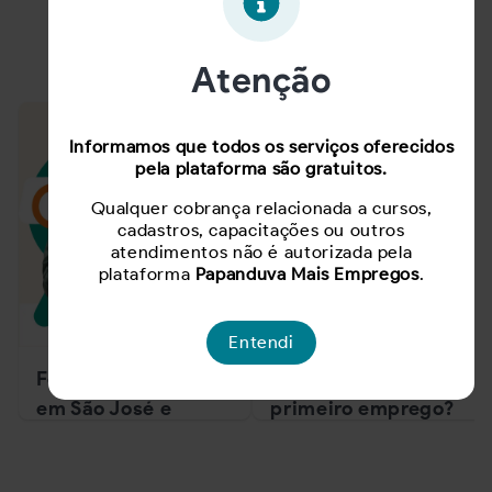
Notícias
Atenção
Informamos que todos os serviços oferecidos
pela plataforma são gratuitos.
Qualquer cobrança relacionada a cursos,
cadastros, capacitações ou outros
atendimentos não é autorizada pela
plataforma
Papanduva Mais Empregos
.
Entendi
Feirão de Empregos
Em busca do
em São José e
primeiro emprego?
Florianópolis
Confira atitudes
oferece mais de mil
importantes para