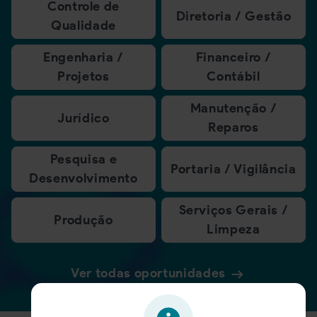
Controle de
Diretoria / Gestão
Qualidade
Engenharia /
Financeiro /
Projetos
Contábil
Manutenção /
Jurídico
Reparos
Pesquisa e
Portaria / Vigilância
Desenvolvimento
Serviços Gerais /
Produção
Limpeza
Ver todas oportunidades